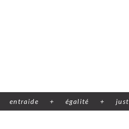
entraide
+
égalité
+
justi