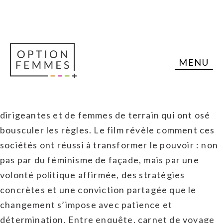
MENU
Et si l’égalité avait un mode d’emploi? De l’Islande
à la Suède, en passant par la Norvège, la cinéaste
Anik Salas part à la rencontre de politiciennes, de
dirigeantes et de femmes de terrain qui ont osé
bousculer les règles. Le film révèle comment ces
sociétés ont réussi à transformer le pouvoir : non
pas par du féminisme de façade, mais par une
volonté politique affirmée, des stratégies
concrètes et une conviction partagée que le
changement s’impose avec patience et
détermination. Entre enquête, carnet de voyage