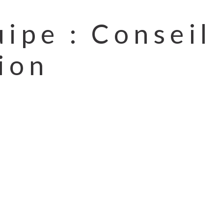
uipe :
Conseil
ion